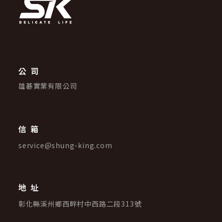
建立專屬帳號
只要再完成幾個步驟，即可完成帳號的註冊程序，
我 要 註 冊
公司
雄碁實業有限公司
信箱
service@shung-king.com
地址
彰化縣溪州鄉西畔村中西路二段313號