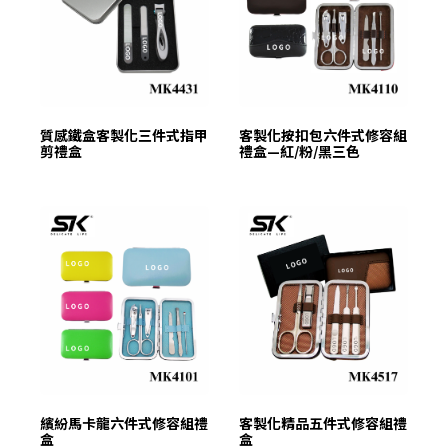
質感鐵盒客製化三件式指甲
客製化按扣包六件式修容組
剪禮盒
禮盒—紅/粉/黑三色
繽紛馬卡龍六件式修容組禮
客製化精品五件式修容組禮
盒
盒