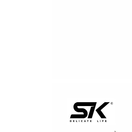
登 入
忘記密碼？