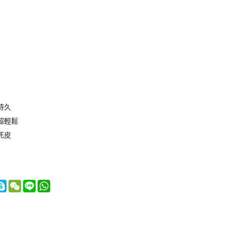
持久
超輕鬆
死皮
nger
itter
Skype
WeChat
Line
WhatsApp