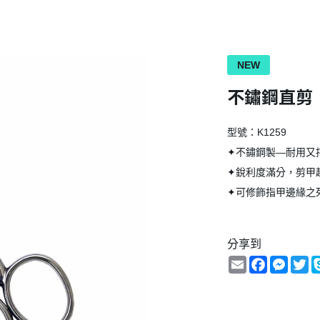
NEW
不鏽鋼直剪
型號：K1259
✦不鏽鋼製—耐用又
✦銳利度滿分，剪甲
✦可修飾指甲邊緣之
分享到
Email
Facebook
Messe
Tw