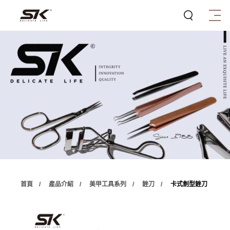
首頁
產品介紹
美甲工具系列
銼刀
卡式劍型銼刀