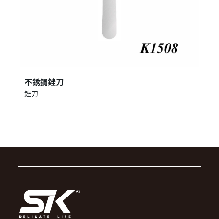
不銹鋼銼刀
銼刀