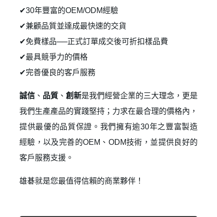
✔30年豐富的OEM/ODM經驗
✔兼顧品質並達成最快速的交貨
✔免費樣品──正式訂單成交後可折扣樣品費
登 入
✔最具競爭力的價格
忘記密碼？
✔完善優良的客戶服務
誠信
、
品質
、
創新
是我們經營企業的三大理念，更是
建立專屬帳號
我們生產產品的實踐堅持；力求在最合理的價格內，
只要再完成幾個步驟，即可完成帳號的註冊程序，
提供最優的品質保證。我們擁有逾30年之豐富製造
經驗，以及完善的OEM、ODM技術，並提供良好的
我 要 註 冊
客戶服務支援。
雄碁就是您最值得信賴的商業夥伴！