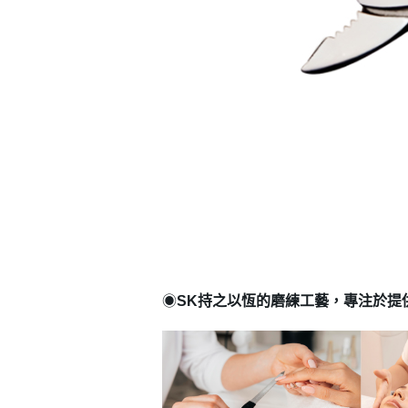
登 入
忘記密碼？
◉
SK持之以恆的磨練工藝，專注於提