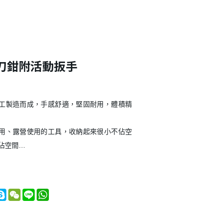
刀鉗附活動扳手
工製造而成，手感舒適，堅固耐用，體積精
用、露營使用的工具，收納起來很小不佔空
佔空間
手，集老虎鉗、線剪、刀、十字螺絲刀、銼
瓶器等功能，是實用的工具組合
nger
itter
Skype
WeChat
Line
WhatsApp