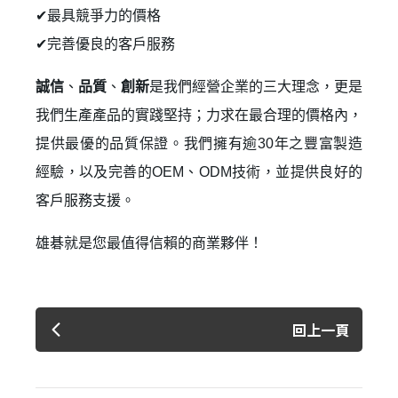
✔最具競爭力的價格
✔完善優良的客戶服務
登 入
忘記密碼？
誠信
、
品質
、
創新
是我們經營企業的三大理念，更是
我們生產產品的實踐堅持；力求在最合理的價格內，
提供最優的品質保證。我們擁有逾30年之豐富製造
建立專屬帳號
經驗，以及完善的OEM、ODM技術，並提供良好的
只要再完成幾個步驟，即可完成帳號的註冊程序，
客戶服務支援。
我 要 註 冊
雄碁就是您最值得信賴的商業夥伴！
回上一頁